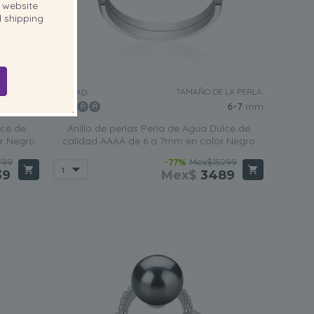
website
 shipping
LA PERLA:
TAMAÑO DE LA PERLA:
CALIDAD:
10-11
mm
6-7
mm
lce de
Anillo de perlas Perla de Agua Dulce de
r Negro
calidad AAAA de 6 a 7mm en color Negro
799
-77%
Mex$15299
39
Mex$
3489