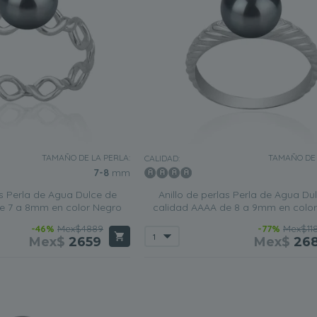
TAMAÑO DE LA PERLA:
TAMAÑO DE 
CALIDAD:
7-8
mm
as Perla de Agua Dulce de
Anillo de perlas Perla de Agua Du
e 7 a 8mm en color Negro
calidad AAAA de 8 a 9mm en colo
-46%
Mex$4889
-77%
Mex$11
Mex$
2659
Mex$
26