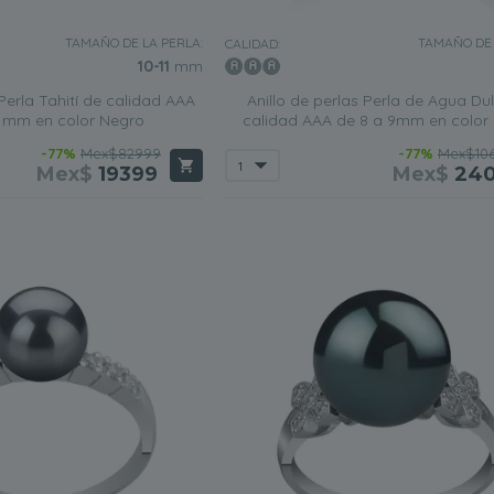
TAMAÑO DE LA PERLA:
TAMAÑO DE 
CALIDAD:
10-11
mm
 Perla Tahití de calidad AAA
Anillo de perlas Perla de Agua Du
11mm en color Negro
calidad AAA de 8 a 9mm en color
-77%
Mex$82999
-77%
Mex$10
Mex$
19399
Mex$
24