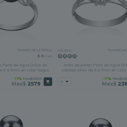
TAMAÑO DE LA PERLA:
TAMAÑO DE 
CALIDAD:
8-9
mm
as Perla de Agua Dulce de
Anillo de perlas Perla de Agua Du
e 8 a 9mm en color Negro
calidad AAAA de 6 a 7mm en colo
-77%
Mex$11399
-77%
Mex$10
Mex$
2579
Mex$
23