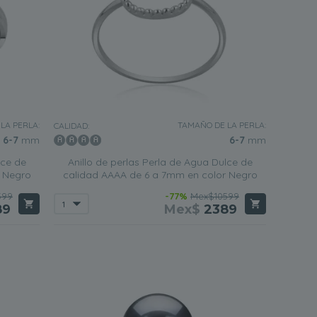
LA PERLA:
TAMAÑO DE LA PERLA:
CALIDAD:
6-7
mm
6-7
mm
lce de
Anillo de perlas Perla de Agua Dulce de
r Negro
calidad AAAA de 6 a 7mm en color Negro
599
-77%
Mex$10599
89
Mex$
2389