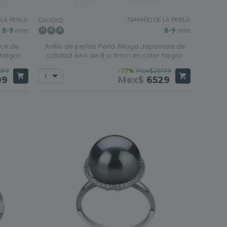
LA PERLA:
TAMAÑO DE LA PERLA:
CALIDAD:
8-9
mm
8-9
mm
lce de
Anillo de perlas Perla Akoya Japonesa de
 Negro
calidad AAA de 8 a 9mm en color Negro
699
-77%
Mex$28199
09
Mex$
6529