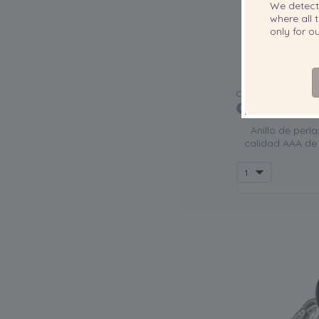
We detec
where all t
only for 
CALIDAD:
Anillo de perl
calidad AAA de