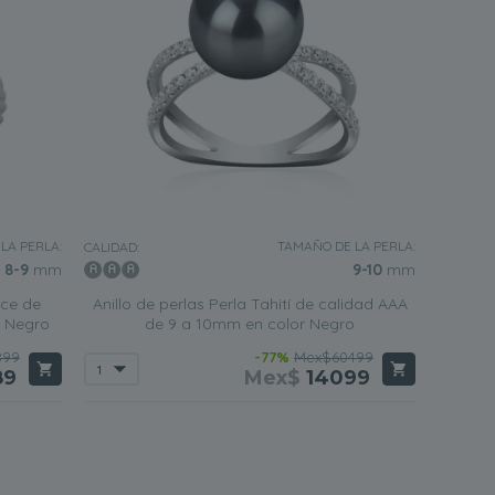
LA PERLA:
TAMAÑO DE LA PERLA:
CALIDAD:
8-9
mm
9-10
mm
lce de
Anillo de perlas Perla Tahití de calidad AAA
r Negro
de 9 a 10mm en color Negro
899
-77%
Mex$60499
89
Mex$
14099