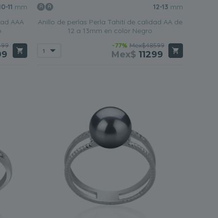
10-11
mm
12-13
mm
tuar su transición de niña a mujer.
idad AAA
Anillo de perlas Perla Tahití de calidad AA de
o
12 a 13mm en color Negro
, madre o sobrina en su cumpleaños.
Para las mujeres más
499
-77%
Mex$48599
adre, un diseño más elaborado, como un diseño con
99
Mex$
11299
edas encontrar uno que se adapte a cualquiera de las
 del destinatario.