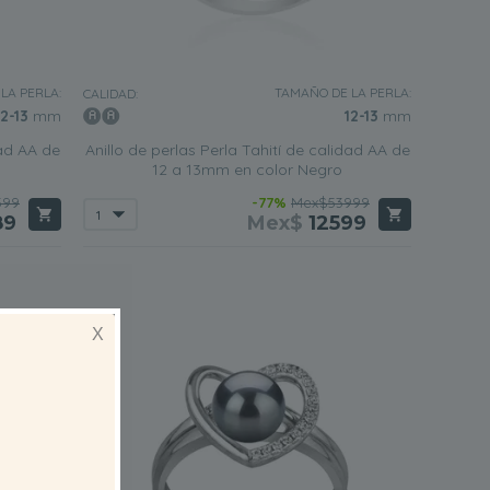
LA PERLA:
TAMAÑO DE LA PERLA:
CALIDAD:
12-13
mm
12-13
mm
dad AA de
Anillo de perlas Perla Tahití de calidad AA de
12 a 13mm en color Negro
599
-77%
Mex$53999
89
Mex$
12599
X