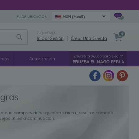
ELIGE UBICACIÓN:
MXN (Mex$)
BIENVENIDO
0
Iniciar Sesión
|
Crear Una Cuenta
¿Necesita ayuda para elegir?
 roja
Autorización
PRUEBA EL MAGO PERLA
egras
 negra que compres debe quedarte bien y resultar cómodo.
sejos útiles a continuación.
de perla negra del tamaño correcto para usted o para