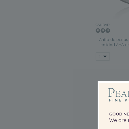
CALIDAD:
Anillo de perla
calidad AAA d
GOOD NE
We are r