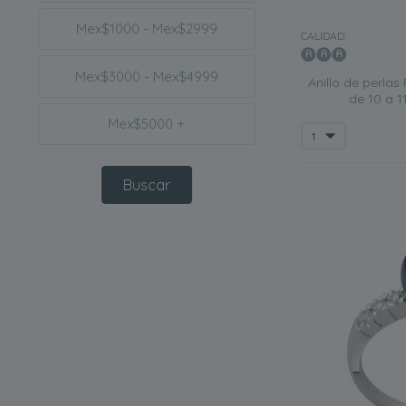
Mex$1000 - Mex$2999
CALIDAD:
Mex$3000 - Mex$4999
Anillo de perlas
de 10 a 
Mex$5000 +