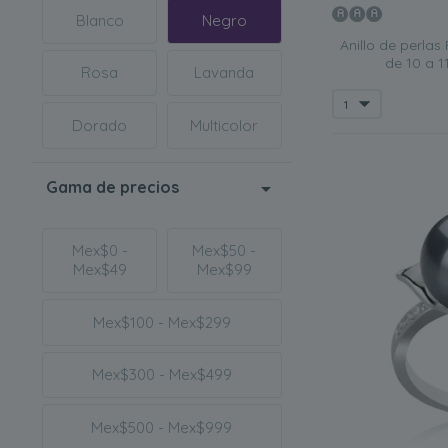
es el regalo perfec
Blanco
Negro
Anillo de perlas
Cumpleaños
de 10 a 
Rosa
Lavanda
Incluso los anillos
jóvenes, los diseñ
diamantes o circoni
Dorado
Multicolor
Disponemos de una
ocasiones menciona
Gama de precios
Mex$0 -
Mex$50 -
Mex$49
Mex$99
Mex$100 - Mex$299
Mex$300 - Mex$499
Mex$500 - Mex$999