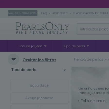
FAQ
•
APRENDER
•
CLASIFICACIÓN DE PERLA
RAZONES PARA COMPRAR
Tipo de joyería
Tipo de perla
Tienda de perlas
>
Ocultar los filtros
Tipo de perla
agua dulce
Un anillo es una j
Para ayudarte a ele
Akoya japonesa
Talla del anillo
Hay ciertas cosas