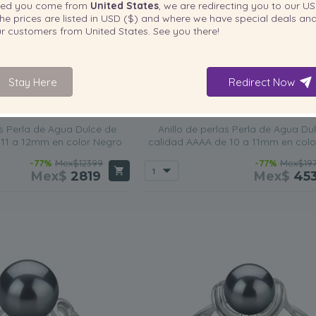
ted you come from
United States
, we are redirecting you to our
US
he prices are listed in
USD ($)
and where we have special deals and
our customers from
United States
. See you there!
Stay Here
Redirect Now
TAMAÑO DE LA PERLA:
TAMAÑO DE 
CALIDAD:
11-12
mm
as Perla de Agua Dulce de
Anillo de perlas Perla de Agua Du
 11 a 12mm en color Negro
calidad AAAA de 10 a 11mm en colo
-77%
Mex$12399
-77%
Mex$19
Mex$
2819
Mex$
45