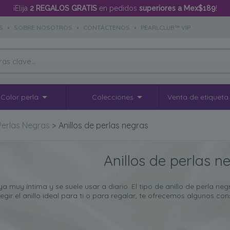
¡Elija
2 REGALOS GRATIS
en pedidos
superiores a Mex$189
!
S
•
SOBRE NOSOTROS
•
CONTÁCTENOS
•
PEARLCLUB™ VIP
Color perla
Colecciones
Venta de etiqueta
Perlas Negras
>
Anillos de perlas negras
Anillos de perlas n
oya muy íntima y se suele usar a diario. El tipo de anillo de perla
gir el anillo ideal para ti o para regalar, te ofrecemos algunos con
 que puede hacer para ayudarle a asegurarse de comprar el anillo 