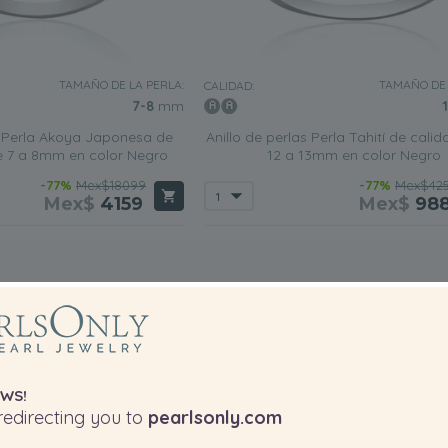
TAMAÑO DE LA PERLA:
TAMAÑO DE 
CALIDAD:
7-8
mm
s Perla Akoya Japonesa de
Anillo de perlas Perla Tahití de cali
e 7 a 8mm en color Negro
12 a 13mm en color Negro
-77%
Mex$18099
-77%
Mex$42
Mex$
4159
Mex$
98
WS!
edirecting you to
pearlsonly.com