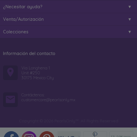
¿Necesitar ayuda?
Venta/Autorización
Colecciones
Información del contacto
Via Longhena 1
Unit #250
30175 Mexico City
Contáctenos:
customercare@pearlsonly.mx
Copyright © 2026 PearlsOnly™. All Rights Reserved