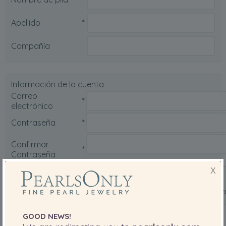
Apellido
*
Compañía
Información de la cuenta
Correo
*
electrónico
Contraseña
*
Confirmar
*
Contraseña
X
¿Eres un robot?
*
GOOD NEWS!
Acepto el
"Términos y condiciones"
y
"Declaración de