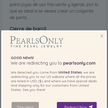
para joyas de uso frecuente y ligeras, por lo
que es ideal si se desea crear un colgante
de perla.
Cierre de barril
X
Este tipo de cierre combina piezas de metal
que se enroscan y, al cerrarse, parecen un
barril. Cada
pieza se une a cada extremo
GOOD NEWS!
de la pieza de joyería
. Estos cierres son muy
We are redirecting you to
pearlsonly.com
versátiles y, de nuevo,
adecuados para
collares de perlas
, pero no para pulseras,
We detected you come from
United States
, we are
redirecting you to our
US
website where all the prices
ya que se necesitan dos manos para
are listed in
USD ($)
and where we have special deals
sujetar las dos piezas.
and shipping only for our customers from
United
States
. See you there!
Cierre de palanca
Stay Here
Redirect Now