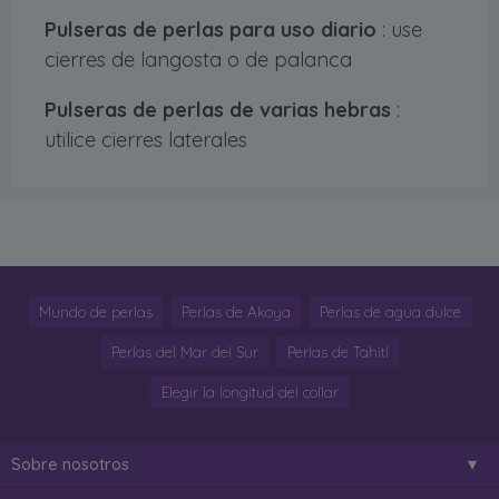
Pulseras de perlas para uso diario
: use
cierres de langosta o de palanca
Pulseras de perlas de varias hebras
:
utilice cierres laterales
Mundo de perlas
Perlas de Akoya
Perlas de agua dulce
Perlas del Mar del Sur
Perlas de Tahití
Elegir la longitud del collar
Sobre nosotros