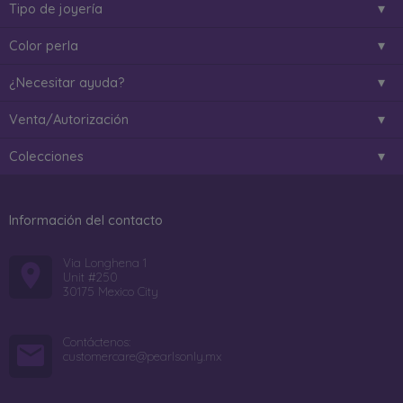
Tipo de joyería
Color perla
¿Necesitar ayuda?
Venta/Autorización
Colecciones
Información del contacto
Via Longhena 1
Unit #250
30175 Mexico City
Contáctenos:
customercare@pearlsonly.mx