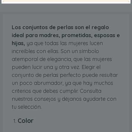
Los conjuntos de perlas son el regalo
ideal para madres, prometidas, esposas e
hijas,
ya que todas las mujeres lucen
increíbles con ellas. Son un símbolo
atemporal de elegancia, que las mujeres
pueden lucir una y otra vez. Elegir el
conjunto de perlas perfecto puede resultar
un poco abrumador, ya que hay muchos
criterios que debes cumplir. Consulta
nuestros consejos y déjanos ayudarte con
tu selección.
Color