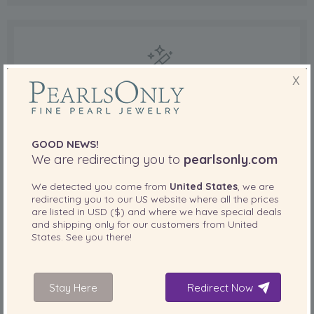
X
MAGO PERLA
Comprar joyas es más fácil con su propio
GOOD NEWS!
asesoramiento instantáneo.
We are redirecting you to
pearlsonly.com
We detected you come from
United States
, we are
redirecting you to our
US
website where all the prices
Comience aquí
are listed in
USD ($)
and where we have special deals
and shipping only for our customers from
United
States
. See you there!
Conjunto de perlas Consejos de
Stay Here
Redirect Now
compra