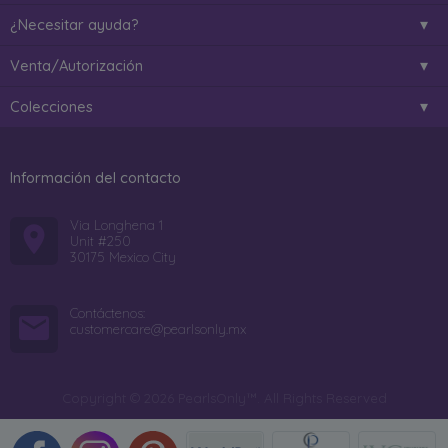
¿Necesitar ayuda?
Venta/Autorización
Colecciones
Información del contacto
Via Longhena 1
Unit #250
30175 Mexico City
Contáctenos:
customercare@pearlsonly.mx
Copyright © 2026 PearlsOnly™. All Rights Reserved