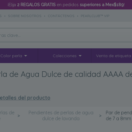
¡Elija
2 REGALOS GRATIS
en pedidos
superiores a Mex$189
!
S
•
SOBRE NOSOTROS
•
CONTÁCTENOS
•
PEARLCLUB™ VIP
Color perla
Colecciones
Venta de etiqueta
erla de Agua Dulce de calidad AAAA 
etalles del producto
rlas de
Pendientes de perlas de agua
Par de pend
>
>
e
dulce de lavanda
de 7 a 8mm