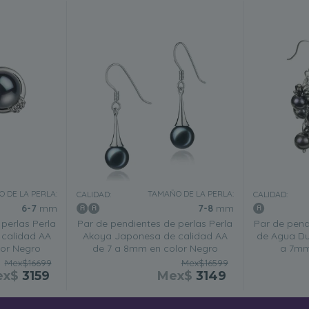
 DE LA PERLA:
TAMAÑO DE LA PERLA:
CALIDAD:
CALIDAD:
6-7
mm
7-8
mm
perlas Perla
Par de pendientes de perlas Perla
Par de pend
calidad AA
Akoya Japonesa de calidad AA
de Agua Du
lor Negro
de 7 a 8mm en color Negro
a 7mm
Mex$16699
Mex$16599
ex$
3159
Mex$
3149