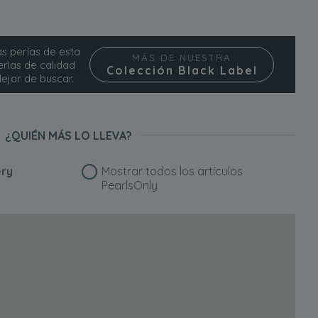
as perlas de esta
MÁS DE NUESTRA
rlas de calidad
Colección Black Label
ejar de buscar.
¿QUIÉN MÁS LO LLEVA?
ery
Mostrar todos los artículos
PearlsOnly