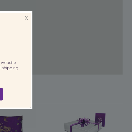
X
website
 shipping