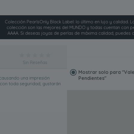
O
Colección PearlsOnly Black Label: lo último en lujo y calidad. L
colección son las mejores del MUNDO y todas cuentan con pe
AAAA. Si deseas joyas de perlas de máxima calidad, puedes d
Sin Reseñas
Mostrar solo para
"Val
 causando una impresión
Pendientes"
, con toda seguridad, gustarán