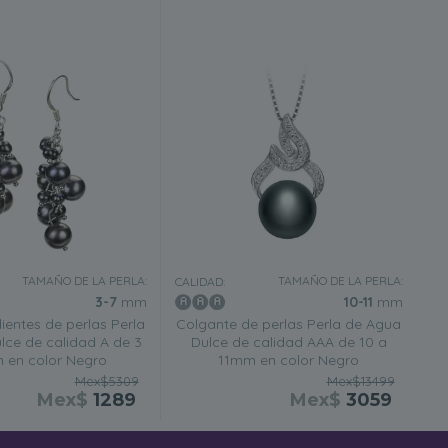
TAMAÑO DE LA PERLA:
TAMAÑO DE LA PERLA:
CALIDAD:
3-7
mm
10-11
mm
ientes de perlas Perla
Colgante de perlas Perla de Agua
lce de calidad A de 3
Dulce de calidad AAA de 10 a
 en color Negro
11mm en color Negro
Mex$5309
Mex$13499
Mex$
1289
Mex$
3059