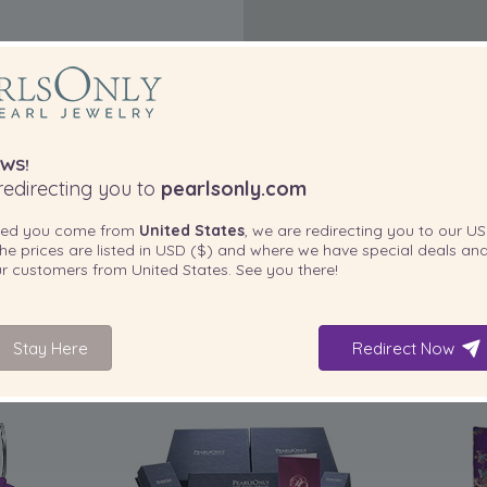
WS!
edirecting you to
pearlsonly.com
ted you come from
United States
, we are redirecting you to our
US
he prices are listed in
USD ($)
and where we have special deals and
our customers from
United States
. See you there!
Stay Here
Redirect Now
INCLUIDO CON SU PRODUCTO