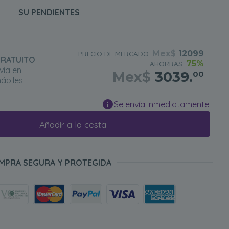
SU PENDIENTES
Mex$
12099
PRECIO DE MERCADO:
GRATUITO
75%
AHORRAS:
vía en
Mex$
3039.
00
ábiles.
Se envía inmediatamente
Añadir a la cesta
MPRA SEGURA Y PROTEGIDA