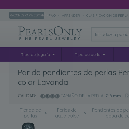
FAQ
•
APRENDER
•
CLASIFICACIÓN DE PERLA
RAZONES PARA COMPRAR
Tipo de joyería
Tipo de perla
Par de pendientes de perlas P
color Lavanda
D
CALIDAD:
TAMAÑO DE LA PERLA:
7-8
mm
Tienda de
Perlas de
Pendientes de pe
>
>
perlas
agua dulce
agua dulc