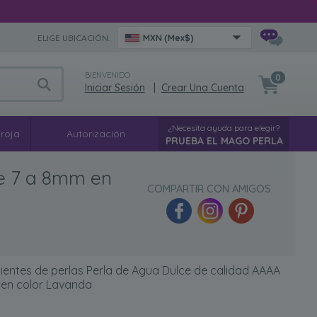
ELIGE UBICACIÓN:
MXN (Mex$)
BIENVENIDO
0
Iniciar Sesión
|
Crear Una Cuenta
¿Necesita ayuda para elegir?
 roja
Autorización
PRUEBA EL MAGO PERLA
de 7 a 8mm en
COMPARTIR CON AMIGOS:
ientes de perlas Perla de Agua Dulce de calidad AAAA
 en color Lavanda