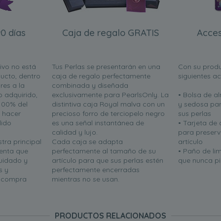
0 días
Caja de regalo GRATIS
Acces
ivo no está
Tus Perlas se presentarán en una
Con su produ
ucto, dentro
caja de regalo perfectamente
siguientes a
res a la
combinada y diseñada
o adquirido,
exclusivamente para PearlsOnly. La
• Bolsa de 
100% del
distintiva caja Royal malva con un
y sedosa par
n hacer
precioso forro de terciopelo negro
sus perlas
lido
es una señal instantánea de
• Tarjeta de
calidad y lujo.
para preserva
tra principal
Cada caja se adapta
artículo
uenta que
perfectamente al tamaño de su
• Paño de li
uidado y
artículo para que sus perlas estén
que nunca pie
s y
perfectamente encerradas
u compra
mientras no se usan.
PRODUCTOS RELACIONADOS