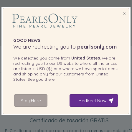
X
GOOD NEWS!
We are redirecting you to
pearlsonly.com
We detected you come from
United States
, we are
redirecting you to our
US
website where all the prices
are listed in
USD ($)
and where we have special deals
INCLUIDO CON SU PRODUCTO
and shipping only for our customers from
United
States
. See you there!
Stay Here
Redirect Now
Certificado de tasación GRATIS
El Certificado, elaborado por un experto en perlas con más de 1