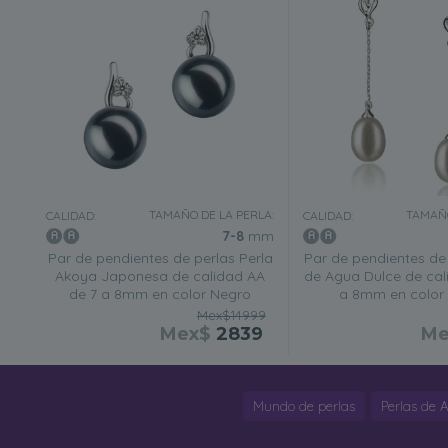
TAMAÑO DE LA PERLA:
TAMAÑO
CALIDAD:
CALIDAD:
7-8
mm
Par de pendientes de perlas Perla
Par de pendientes de 
Akoya Japonesa de calidad AA
de Agua Dulce de cal
de 7 a 8mm en color Negro
a 8mm en color
Mex$14999
Mex$
2839
M
Mundo de perlas
Perlas de 