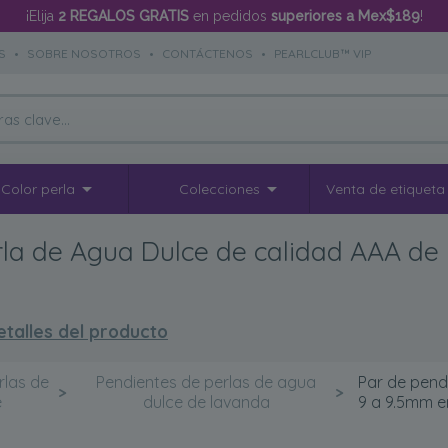
¡Elija
2 REGALOS GRATIS
en pedidos
superiores a Mex$189
!
S
•
SOBRE NOSOTROS
•
CONTÁCTENOS
•
PEARLCLUB™ VIP
Color perla
Colecciones
Venta de etiqueta
rla de Agua Dulce de calidad AAA de
etalles del producto
rlas de
Pendientes de perlas de agua
Par de pend
>
>
e
dulce de lavanda
9 a 9.5mm e