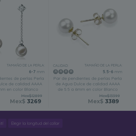
TAMAÑO DE LA PERLA:
TAMAÑO DE LA PERLA:
CALIDAD:
6-7
mm
5.5-6
mm
ientes de perlas Perla
Par de pendientes de perlas Perla
lce de calidad AAAA
de Agua Dulce de calidad AAAA
mm en color Blanco
de 5.5 a 6mm en color Blanco
Mex$12899
Mex$13399
Mex$
3269
Mex$
3389
tí
Elegir la longitud del collar