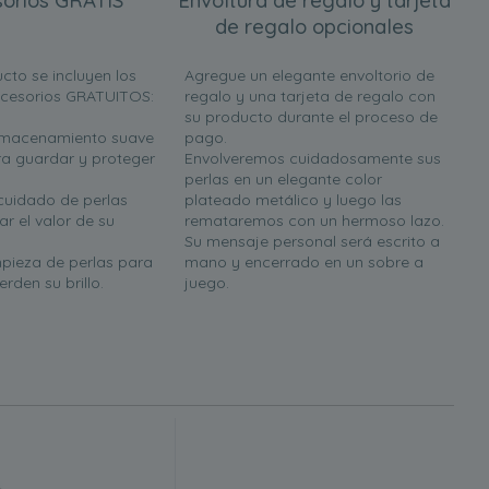
orios GRATIS
Envoltura de regalo y tarjeta
de regalo opcionales
cto se incluyen los
Agregue un elegante envoltorio de
ccesorios GRATUITOS:
regalo y una tarjeta de regalo con
su producto durante el proceso de
almacenamiento suave
pago.
a guardar y proteger
Envolveremos cuidadosamente sus
perlas en un elegante color
 cuidado de perlas
plateado metálico y luego las
r el valor de su
remataremos con un hermoso lazo.
Su mensaje personal será escrito a
mpieza de perlas para
mano y encerrado en un sobre a
rden su brillo.
juego.