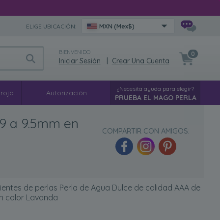
ELIGE UBICACIÓN:
MXN (Mex$)
BIENVENIDO
0
Iniciar Sesión
|
Crear Una Cuenta
¿Necesita ayuda para elegir?
 roja
Autorización
PRUEBA EL MAGO PERLA
 9 a 9.5mm en
COMPARTIR CON AMIGOS:
ientes de perlas Perla de Agua Dulce de calidad AAA de
n color Lavanda