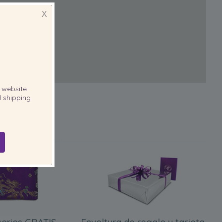
X
website
 shipping