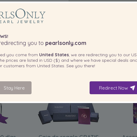
WS!
edirecting you to
pearlsonly.com
ted you come from
United States
, we are redirecting you to our
US
he prices are listed in
USD ($)
and where we have special deals and
our customers from
United States
. See you there!
INCLUIDO CON SU PRODUCTO
Stay Here
Redirect Now