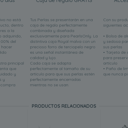
0 días
Caja de regalo GRATIS
Acces
ivo no está
Tus Perlas se presentarán en una
Con su produ
ucto, dentro
caja de regalo perfectamente
siguientes a
res a la
combinada y diseñada
o adquirido,
exclusivamente para PearlsOnly. La
• Bolsa de 
100% del
distintiva caja Royal malva con un
y sedosa par
n hacer
precioso forro de terciopelo negro
sus perlas
lido
es una señal instantánea de
• Tarjeta de
calidad y lujo.
para preserva
tra principal
Cada caja se adapta
artículo
uenta que
perfectamente al tamaño de su
• Paño de li
uidado y
artículo para que sus perlas estén
que nunca pie
s y
perfectamente encerradas
u compra
mientras no se usan.
PRODUCTOS RELACIONADOS