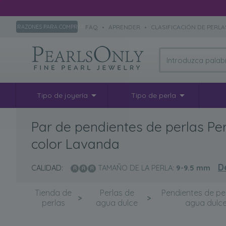
FAQ
•
APRENDER
•
CLASIFICACIÓN DE PERLA
RAZONES PARA COMPRAR
Tipo de joyería
Tipo de perla
Par de pendientes de perlas Pe
color Lavanda
D
CALIDAD:
TAMAÑO DE LA PERLA:
9-9.5
mm
Tienda de
Perlas de
Pendientes de pe
>
>
perlas
agua dulce
agua dulc