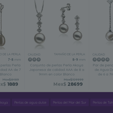
 DE LA PERLA:
TAMAÑO DE LA PERLA:
CALIDAD:
CALIDAD:
7-8
mm
8-9
mm
perlas Perla
Conjunto de perlas Perla Akoya
Par de pend
idad AA de 7
Japonesa de calidad AAA de 8 a
de Agua Du
 Blanco
9mm en color Blanco
de 6 a 7
Mex$8489
Mex$109999
ex$
1889
Mex$
28699
Akoya
Perlas de agua dulce
Perlas del Mar del Sur
Perlas de Tahi