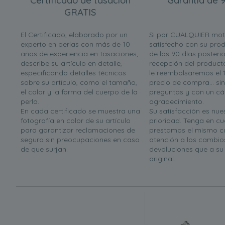
Certificado de tasación
Garantía de 9
GRATIS
El Certificado, elaborado por un
Si por CUALQUIER mot
experto en perlas con más de 10
satisfecho con su prod
años de experiencia en tasaciones,
de los 90 días posterio
describe su artículo en detalle,
recepción del product
especificando detalles técnicos
le reembolsaremos el 
sobre su artículo, como el tamaño,
precio de compra... si
el color y la forma del cuerpo de la
preguntas y con un cá
perla.
agradecimiento.
En cada certificado se muestra una
Su satisfacción es nues
fotografía en color de su artículo
prioridad. Tenga en c
para garantizar reclamaciones de
prestamos el mismo c
seguro sin preocupaciones en caso
atención a los cambio
de que surjan.
devoluciones que a s
original.