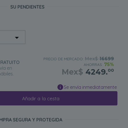
SU PENDIENTES
Mex$
16699
PRECIO DE MERCADO:
GRATUITO
75%
AHORRAS:
vía en
Mex$
4249.
00
ábiles.
Se envía inmediatamente
Añadir a la cesta
MPRA SEGURA Y PROTEGIDA