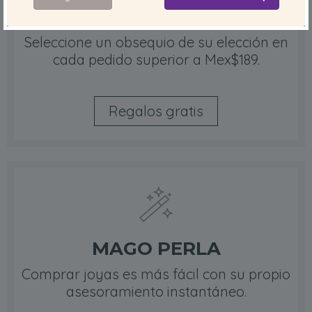
REGALOS GRATIS
Seleccione un obsequio de su elección en
cada pedido superior a Mex$189.
Regalos gratis
MAGO PERLA
Comprar joyas es más fácil con su propio
asesoramiento instantáneo.