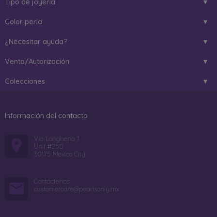
Tipo de joyería
Color perla
¿Necesitar ayuda?
Venta/Autorización
Colecciones
Información del contacto
Via Longhena 1
Unit #250
30175 Mexico City
Contáctenos:
customercare@pearlsonly.mx