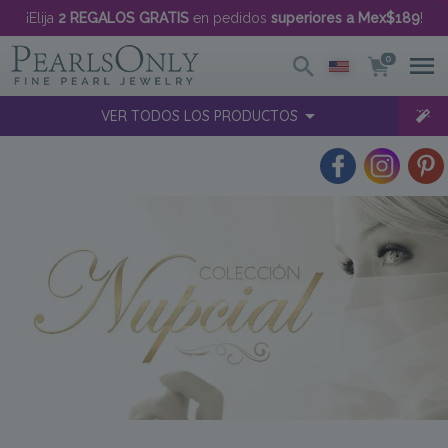
¡Elija
2 REGALOS GRATIS
en pedidos
superiores a Mex$189
!
0
VER TODOS LOS PRODUCTOS