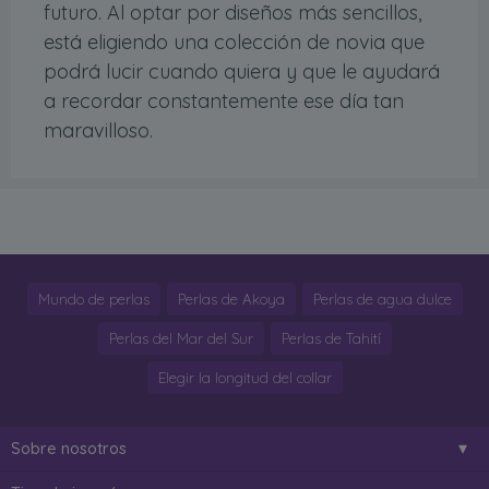
futuro. Al optar por diseños más sencillos,
está eligiendo una colección de novia que
podrá lucir cuando quiera y que le ayudará
a recordar constantemente ese día tan
maravilloso.
Mundo de perlas
Perlas de Akoya
Perlas de agua dulce
Perlas del Mar del Sur
Perlas de Tahití
Elegir la longitud del collar
Sobre nosotros