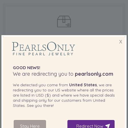
ENVÍO GRATIS
X
Ordene artículos hoy y sus artículos se
enviarán en menos de 12 horas.
GOOD NEWS!
We are redirecting you to
pearlsonly.com
Envío gratis
We detected you come from
United States
, we are
redirecting you to our
US
website where all the prices
are listed in
USD ($)
and where we have special deals
and shipping only for our customers from
United
States
. See you there!
Stay Here
Redirect Now